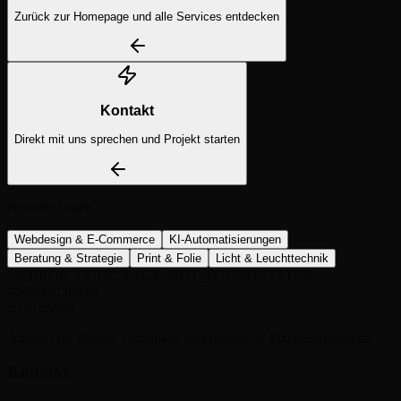
Zurück zur Homepage und alle Services entdecken
Kontakt
Direkt mit uns sprechen und Projekt starten
Beliebte Seiten
Webdesign & E-Commerce
KI-Automatisierungen
Beratung & Strategie
Print & Folie
Licht & Leuchttechnik
ERROR_CODE: PAGE_NOT_FOUND
|
STATUS:
404
|
art.of.media
art.of.media
Agentur für digitale Dominanz und physische Markenarchitektur.
Kontakt